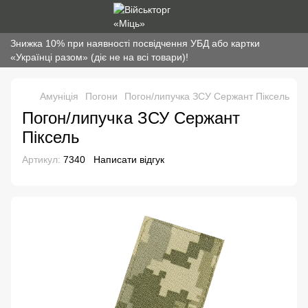
Знижка 10% при наявності посвідчення УБД або картки
«Українці разом» (діє не на всі товари)!
Амуніція
Погони
Погон/липучка ЗСУ Сержант Піксель
Погон/липучка ЗСУ Сержант
Піксель
Артикул:
7340
Написати відгук