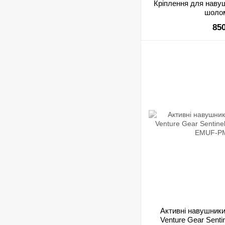
Кріплення для наву
шоло
85
Активні навушники
Venture Gear Senti