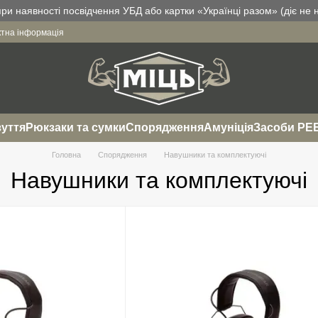
и наявності посвідчення УБД або картки «Українці разом» (діє не н
ктна інформація
уття
Рюкзаки та сумки
Спорядження
Амуніція
Засоби РЕ
Головна
Спорядження
Навушники та комплектуючі
Навушники та комплектуючі