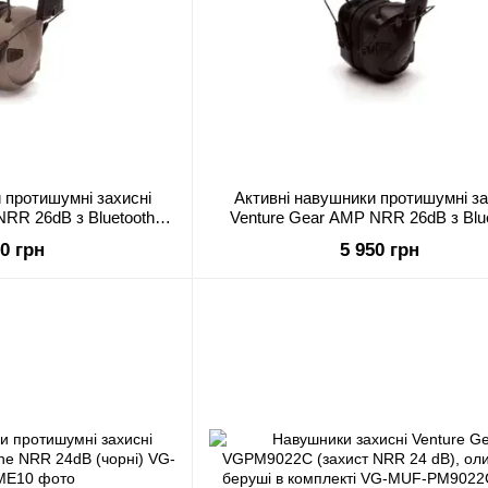
 протишумні захисні
Активні навушники протишумні за
NRR 26dB з Bluetooth
Venture Gear AMP NRR 26dB з Blu
го кольору)
(чорні)
50 грн
5 950 грн