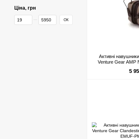
Ціна, грн
Від Ціна, грн
До Ціна, грн
ОК
Активні навушники
Venture Gear AMP 
(пісочно
5 9