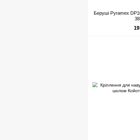
Беруші Pyramex DP1
38
19