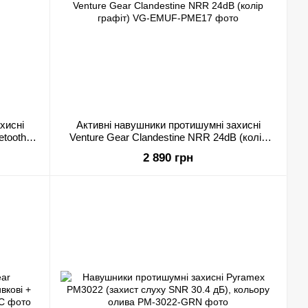
хисні
Активні навушники протишумні захисні
etooth
Venture Gear Clandestine NRR 24dB (колір
графіт)
2 890 грн