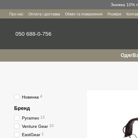
Перейти до основного контенту
Знижка 10% пр
Про нас
Оплата і доставка
Обмін та повернення
Розміри
Конта
Угода користувача
050 688-0-756
Одяг
Вз
4
Новинка
Бренд
13
Pyramex
10
Venture Gear
1
EastGear