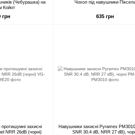
шників (Чебурашка) на
Чохол під навушники Піксел
м Койот
0 грн
635 грн
 протишумні захисні
Навушники захисні Pyramex PM3010
nel NRR 26dB (чорні)
SNR 30.4 dB, NRR 27 dB), чор