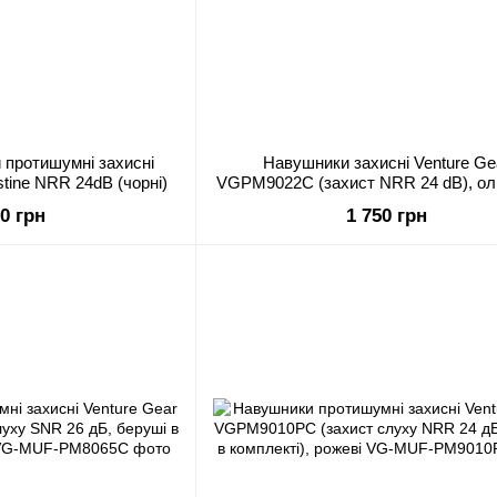
 протишумні захисні
Навушники захисні Venture Ge
stine NRR 24dB (чорні)
VGPM9022C (захист NRR 24 dB), ол
беруші в комплекті
90 грн
1 750 грн