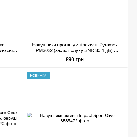
ar
Навушники протишумні захисні Pyramex
ивкові +
PM3022 (захист слуху SNR 30.4 дБ),
кольору олива
890 грн
НОВИНКА