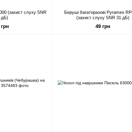
000 (захист слуху SNR
Беруші багаторазові Pyramex R
 дБ)
(захист слуху SNR 31 дБ)
 грн
49 грн