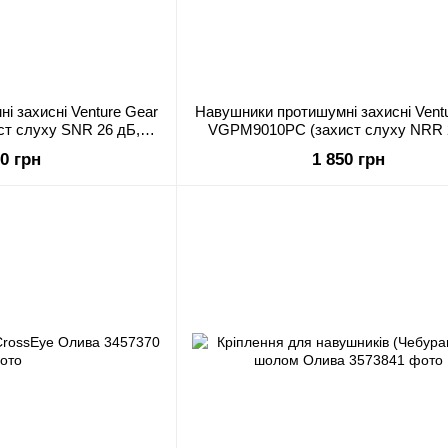
і захисні Venture Gear
Навушники протишумні захисні Vent
т слуху SNR 26 дБ,
VGPM9010PC (захист слуху NRR 
леті), фіолетові
беруші в комплекті), рожеві
90 грн
1 850 грн