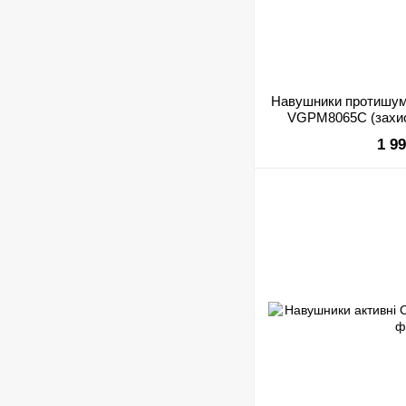
Навушники протишумн
VGPM8065C (захис
беруші в комп
1 9