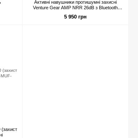
ь
Активні навушники протишумні захисні
Venture Gear AMP NRR 26dB з Bluetooth
(сірого кольору)
5 950 грн
 (захист
ні