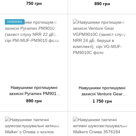
dB, NRR 27 dB), чорні
NRR 26 dB), бежево-сірі
750 грн
890 грн
НОВИНКА
Навушники протишумні
Навушники протишумні
захисні Pyramex PM9010
захисні Venture Gear
(захист слуху NRR 22 дБ),
VGPM9010C (захист слуху
890 грн
1 750 грн
сірі
NRR 24 дБ, беруші в
комплекті), сірі