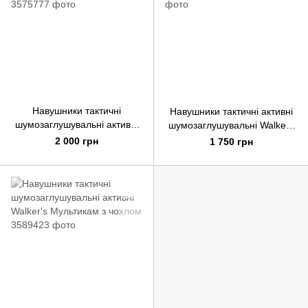
Навушники тактичні
Навушники тактичні активні
шумозаглушувальні активні
шумозаглушувальні Walkers
Walker`s Олива з чохлом
Олива
2 000 грн
1 750 грн