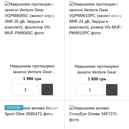
Навушники протишумні
Навушники протишумні
захисні Venture Gear
захисні Venture Gear
VGPM8065C (захист слуху
VGPM9010PC (захист слуху
1 990 грн
1 850 грн
SNR 26 дБ, беруші в
NRR 24 дБ, беруші в
комплеті), фіолетові
комплекті), рожеві
НОВИНКА