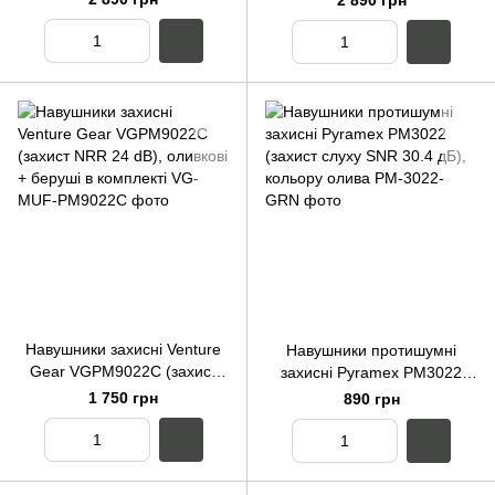
2 890 грн
(колір графіт)
(чорні)
Навушники захисні Venture
Навушники протишумні
Gear VGPM9022C (захист
захисні Pyramex PM3022
NRR 24 dB), оливкові +
(захист слуху SNR 30.4 дБ),
1 750 грн
890 грн
беруші в комплекті
кольору олива