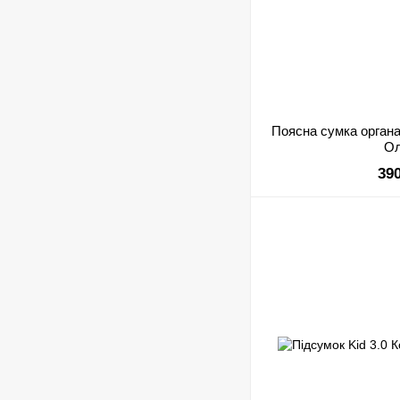
Поясна сумка органа
Ол
39