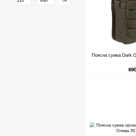
ОК
Поясна сумка Dark Ol
69