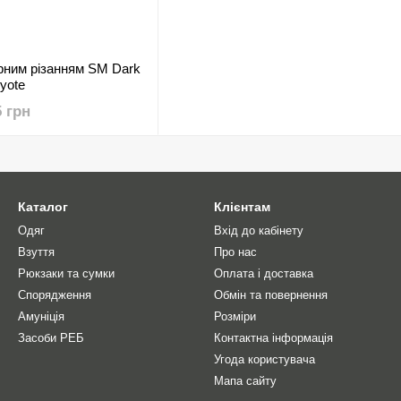
рним різанням SM Dark
yote
5 грн
Каталог
Клієнтам
Одяг
Вхід до кабінету
Взуття
Про нас
Рюкзаки та сумки
Оплата і доставка
Спорядження
Обмін та повернення
Амуніція
Розміри
Засоби РЕБ
Контактна інформація
Угода користувача
Мапа сайту