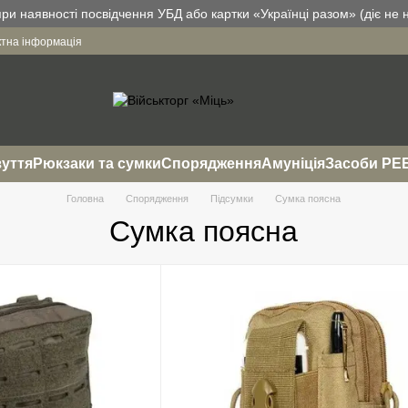
и наявності посвідчення УБД або картки «Українці разом» (діє не н
ктна інформація
уття
Рюкзаки та сумки
Спорядження
Амуніція
Засоби РЕ
Головна
Спорядження
Підсумки
Сумка поясна
Сумка поясна