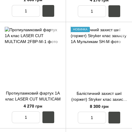
4 270 грн
НОВИНКА
Протиуламковий фартух 1А
Балістичний захист шиї
клас LASER CUT MULTICAM
(горжет) Stryker клас захисту
1А Мультикам
4 270 грн
8 300 грн