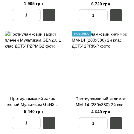
8782:2018
клас ДСТУ
1 905 грн
6 720 грн
НОВИНКА
Протиуламковий захист
Протиуламковий килимок
плечей Мультикам GEN2.0 1
ММ-14 (280х380) 2й клас
клас ДСТУ
ДСТУ
5 440 грн
4 640 грн