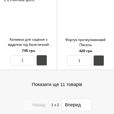
Килимок для сидіння з
Фартук протиуламковий
відділом під балістичний
Піксель
пакет 280*380 ММ-14 GEN
745 грн
420 грн
2.0
Показати ще 11 товарів
Назад
Вперед
1
з 2