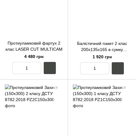
Протиуламковий фартух 2
Балістичний пакет 2 клас
клас LASER CUT MULTICAM
200х135х165 в сумку
напашник
4 480 грн
1 920 грн