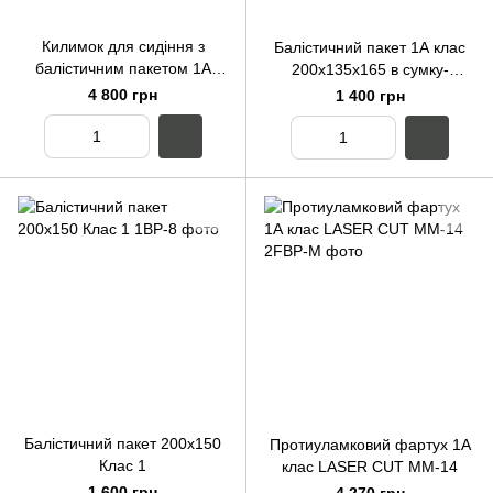
Килимок для сидіння з
Балістичний пакет 1А клас
балістичним пакетом 1А
200х135х165 в сумку-
(280х380) Мультикам
напашник
4 800 грн
1 400 грн
Балістичний пакет 200x150
Протиуламковий фартух 1А
Клас 1
клас LASER CUT MМ-14
1 600 грн