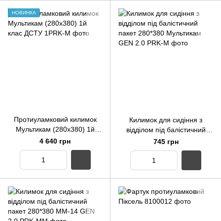
НОВИНКА
Протиуламковий килимок
Килимок для сидіння з
Мультикам (280х380) 1й
відділом під балістичний
клас ДСТУ
пакет 280*380 Мультикам
4 640 грн
745 грн
GEN 2.0