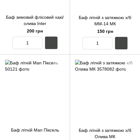
Баф зимовий флісовий хакі/
Баф літній з затяжкою х/б
олива Inter
ММ-14 МК
200 грн
150 грн
Баф літній Man Піксель
Баф літній з затяжкою х/б
Олива МК