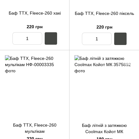
Баф ТТХ, Fleece-260 хакі
Баф ТТХ, Fleece-260 піксель
220 грн
220 грн
Баф ТТХ, Fleece-260
Баф літній з затяжкою
мультікам
Coolmax Койот МК
220 грн