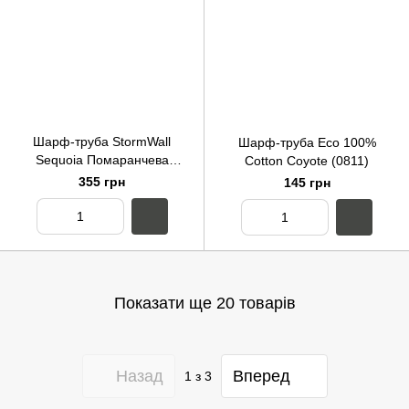
Шарф-труба StormWall
Шарф-труба Eco 100%
Sequoia Помаранчева
Cotton Coyote (0811)
(7363)
355 грн
145 грн
Показати ще 20 товарів
Назад
Вперед
1
з 3