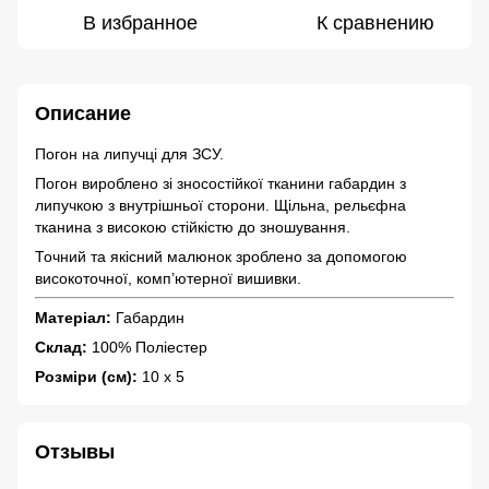
В избранное
К сравнению
Описание
Погон на липучці для ЗСУ.
Погон вироблено зі зносостійкої тканини габардин з
липучкою з внутрішньої сторони. Щільна, рельєфна
тканина з високою стійкістю до зношування.
Точний та якісний малюнок зроблено за допомогою
високоточної, комп’ютерної вишивки.
Матеріал:
Габардин
Склад:
100% Поліестер
Розміри (см):
10 х 5
Отзывы