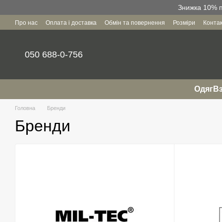
Перейти до основного контенту
Знижка 10% пр
Про нас
Оплата і доставка
Обмін та повернення
Розміри
Конта
Угода користувача
050 688-0-756
Одяг
Вз
Головна
Бренди
Бренди