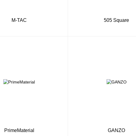
M-TAC
505 Square
PrimeMaterial
GANZO