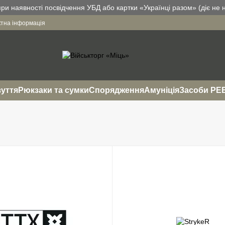
и наявності посвідчення УБД або картки «Українці разом» (діє не н
ктна інформація
уття
Рюкзаки та сумки
Спорядження
Амуніція
Засоби РЕ