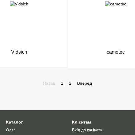
Vidsich
camotec
Назад
1
2
Вперед
Каталог
Клієнтам
Одяг
Вхід до кабінету