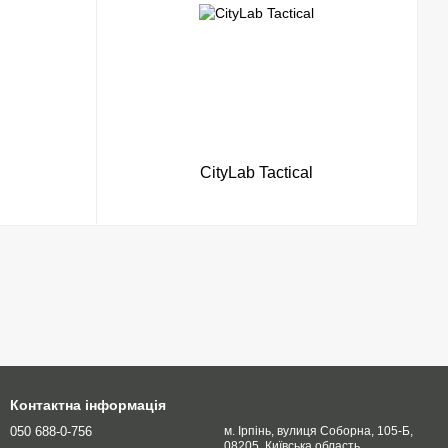
CityLab Tactical
Контактна інформація
050 688-0-756
м. Ірпінь, вулиця Соборна, 105-Б,
08205, Київська область.