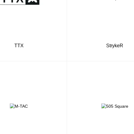
TTX
StrykeR