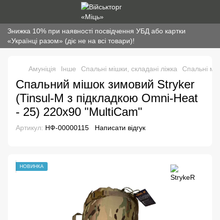
Знижка 10% при наявності посвідчення УБД або картки
«Українці разом» (діє не на всі товари)!
Амуніція
Інше
Спальні мішки, складані ліжка
Спальні міш
Спальний мішок зимовий Stryker
(Tinsul-M з підкладкою Omni-Heat
- 25) 220x90 "MultiСam"
Артикул:
НФ-00000115
Написати відгук
НОВИНКА