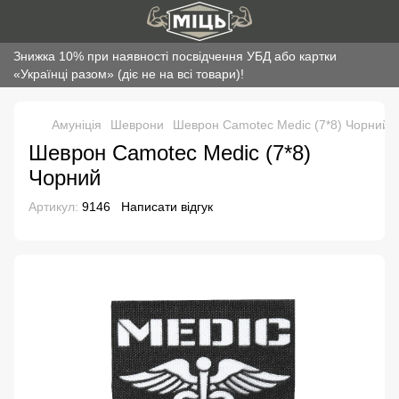
Знижка 10% при наявності посвідчення УБД або картки
«Українці разом» (діє не на всі товари)!
Амуніція
Шеврони
Шеврон Camotec Medic (7*8) Чорний
Шеврон Camotec Medic (7*8)
Чорний
Артикул:
9146
Написати відгук