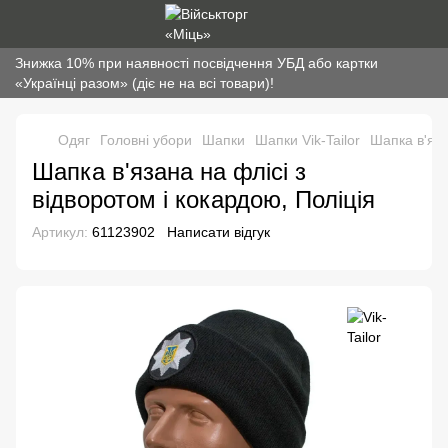
Знижка 10% при наявності посвідчення УБД або картки
«Українці разом» (діє не на всі товари)!
Одяг
Головні убори
Шапки
Шапки Vik-Tailor
Шапка в'яза
Шапка в'язана на флісі з
відворотом і кокардою, Поліція
Артикул:
61123902
Написати відгук