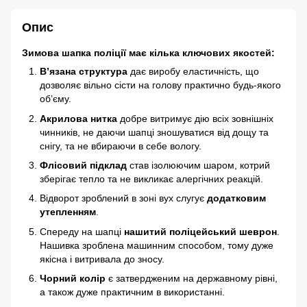
Опис
Зимова шапка поліції має кілька ключових якостей:
В’язана структура
дає виробу еластичність, що
дозволяє вільно сісти на голову практично будь-якого
об’єму.
Акрилова нитка
добре витримує дію всіх зовнішніх
чинників, не даючи шапці зношуватися від дощу та
снігу, та не вбираючи в себе вологу.
Флісовий підклад
став ізолюючим шаром, котрий
зберігає тепло та не викликає алергічних реакцій.
Відворот зроблений в зоні вух слугує
додатковим
утепленням
.
Спереду на шапці
нашитий поліцейський шеврон
.
Нашивка зроблена машинним способом, тому дуже
якісна і витривала до зносу.
Чорний колір
є затвердженим на державному рівні,
а також дуже практичним в використанні.