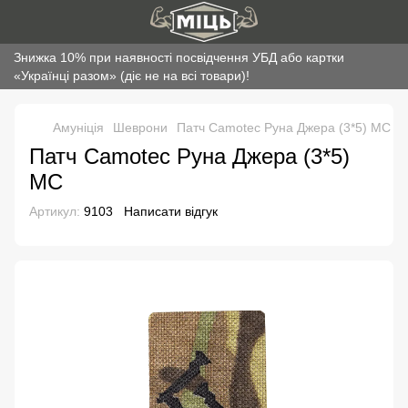
Знижка 10% при наявності посвідчення УБД або картки
«Українці разом» (діє не на всі товари)!
Амуніція
Шеврони
Патч Camotec Руна Джера (3*5) MC
Патч Camotec Руна Джера (3*5)
MC
Артикул:
9103
Написати відгук