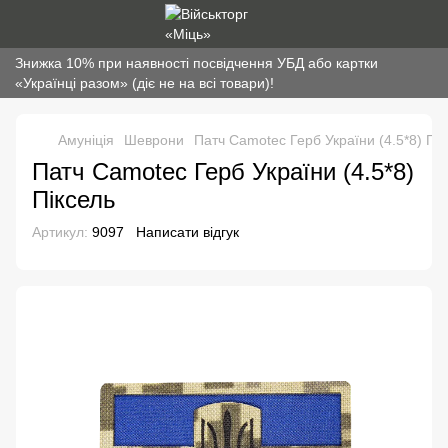
Знижка 10% при наявності посвідчення УБД або картки
«Українці разом» (діє не на всі товари)!
Амуніція
Шеврони
Патч Camotec Герб України (4.5*8) Пік
Патч Camotec Герб України (4.5*8)
Піксель
Артикул:
9097
Написати відгук