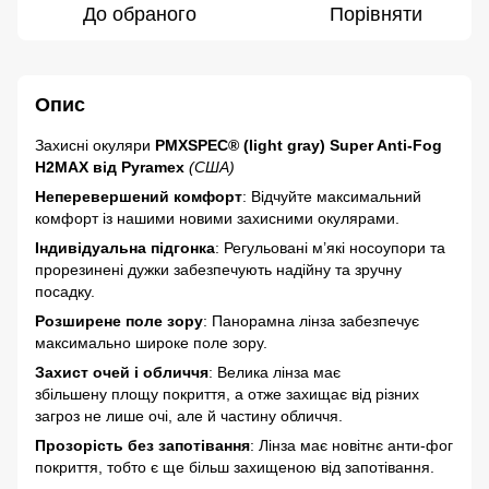
До обраного
Порівняти
Опис
Захисні окуляри
PMXSPEC® (light gray) Super Anti-Fog
H2MAX від Pyramex
(США)
Неперевершений комфорт
: Відчуйте максимальний
комфорт із нашими новими захисними окулярами.
Індивідуальна підгонка
: Регульовані м’які носоупори та
прорезинені дужки забезпечують надійну та зручну
посадку.
Розширене поле зору
: Панорамна лінза забезпечує
максимально широке поле зору.
Захист очей і обличчя
: Велика лінза має
збільшену площу покриття, а отже захищає від різних
загроз не лише очі, але й частину обличчя.
Прозорість без запотівання
: Лінза має новітнє анти-фог
покриття, тобто є ще більш захищеною від запотівання.