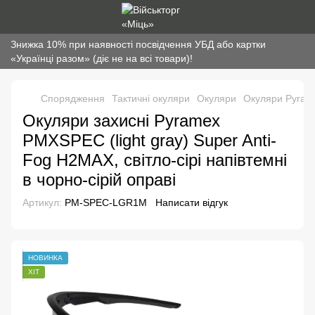
Знижка 10% при наявності посвідчення УБД або картки
«Українці разом» (діє не на всі товари)!
Спорядження
Тактичні окуляри
Окуляри
Окуляри Pyram
Окуляри захисні Pyramex
PMXSPEC (light gray) Super Anti-
Fog H2MAX, світло-сірі напівтемні
в чорно-сірій оправі
Артикул:
PM-SPEC-LGR1M
Написати відгук
НОВИНКА
ХІТ