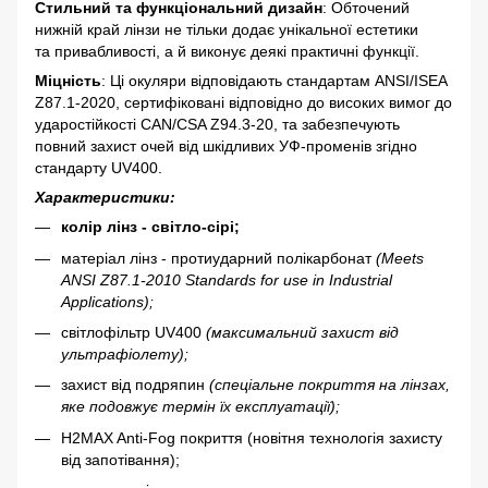
Стильний та функціональний дизайн
: Обточений
нижній край лінзи не тільки додає унікальної естетики
та привабливості, а й виконує деякі практичні функції.
Міцність
: Ці окуляри відповідають стандартам ANSI/ISEA
Z87.1-2020, сертифіковані відповідно до високих вимог до
ударостійкості CAN/CSA Z94.3-20, та забезпечують
повний захист очей від шкідливих УФ-променів згідно
стандарту UV400.
Характеристики:
колір лінз -
світло-сірі;
матеріал лінз - протиударний полікарбонат
(Meets
ANSI Z87.1-2010 Standards for use in Industrial
Applications);
світлофільтр UV400
(максимальний захист від
ультрафіолету);
захист від подряпин
(спеціальне покриття на лінзах,
яке подовжує термін їх експлуатації);
H2MAX Anti-Fog покриття (новітня технологія захисту
від запотівання);