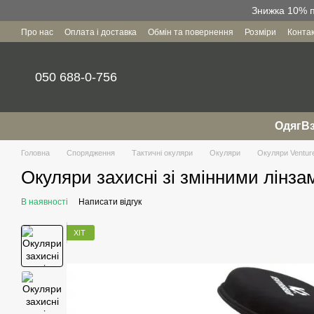
Перейти до основного контенту
Знижка 10% пр
Про нас
Оплата і доставка
Обмін та повернення
Розміри
Конта
Угода користувача
050 688-0-756
Одяг
Вз
Головна
Спорядження
Тактичні окуляри
Окуляри
Окуляри Ventur
Окуляри захисні зі змінними лінза
В наявності
Написати відгук
ХІТ