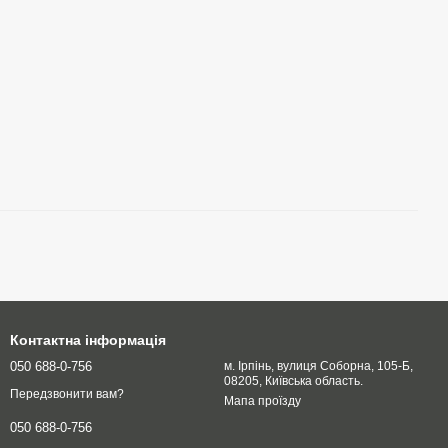
Контактна інформація
050 688-0-756
м. Ірпінь, вулиця Соборна, 105-Б,
08205, Київська область.
Передзвонити вам?
Мапа проїзду
050 688-0-756