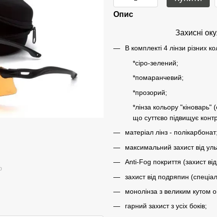
Опис
Захисні ок
В комплекті 4 лінзи різних ко
*сіро-зелений;
*помаранчевий;
*прозорий;
*лінза кольору "кіноварь" 
що суттєво підвищує контр
матеріал лінз - полікарбонат
максимальний захист від ул
Anti-Fog покриття (захист від
ю
захист від подряпин (спеціал
монолінза з великим кутом о
гарний захист з усіх боків;