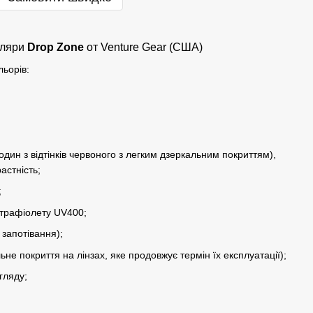
уляри
Drop Zone
от Venture Gear (США)
льорів
:
(один з відтінків червоного з легким дзеркальним покриттям),
астність;
;
ьтрафіолету UV400;
 запотівання);
ьне покриття на лінзах, яке продовжує термін їх експлуатації);
гляду;