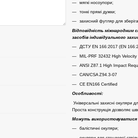
мягкі носоупори;
тонкі прямі дужки;
захисний футляр для зберіг
Відповідність міжнародним 
засобів індивідуального захи
ДСТУ EN 166:2017 (EN 166:2
MIL-PRF 32432 High Velocity
ANSI Z87.1 High Impact Requ
CAN/CSA Z94.3-07
CE EN166 Certified
Особливості:
Універсальні захисні окуляри дл
Проста конструкція дозволяє шви
Можуть використовуватися 
балістичні окуляри;
окуляри для стендової стріл