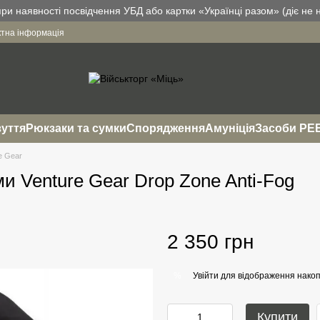
и наявності посвідчення УБД або картки «Українці разом» (діє не н
ктна інформація
уття
Рюкзаки та сумки
Спорядження
Амуніція
Засоби РЕ
e Gear
ми Venture Gear Drop Zone Anti-Fog
2 350 грн
Увійти
для відображення накоп
%
Купити