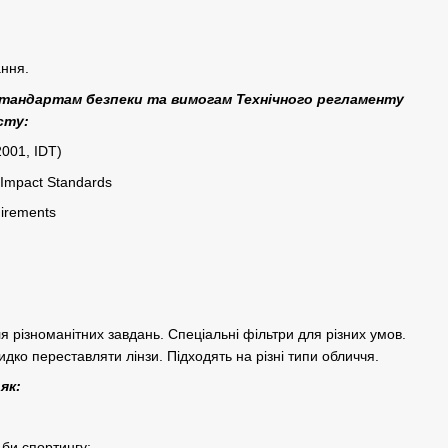
ання.
стандартам безпеки та вимогам Технічного регламенту
сту:
001, IDT)
 Impact Standards
irements
я різноманітних завдань. Спеціальні фільтри для різних умов.
дко переставляти лінзи. Підходять на різні типи обличчя.
як:
ьби спортингу;