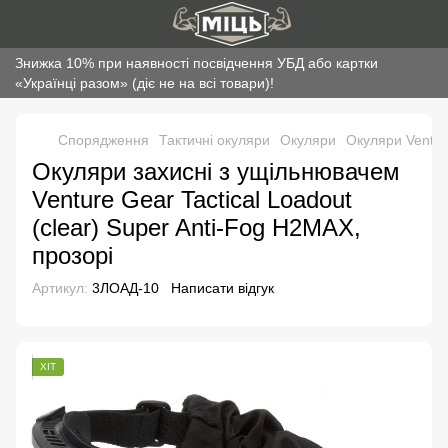
Знижка 10% при наявності посвідчення УБД або картки
«Українці разом» (діє не на всі товари)!
Спорядження
Тактичні окуляри
Окуляри
Окуляри Venture
Окуляри захисні з ущільнювачем
Venture Gear Tactical Loadout
(clear) Super Anti-Fog H2MAX,
прозорі
Артикул:
3ЛОАД-10
Написати відгук
ХІТ