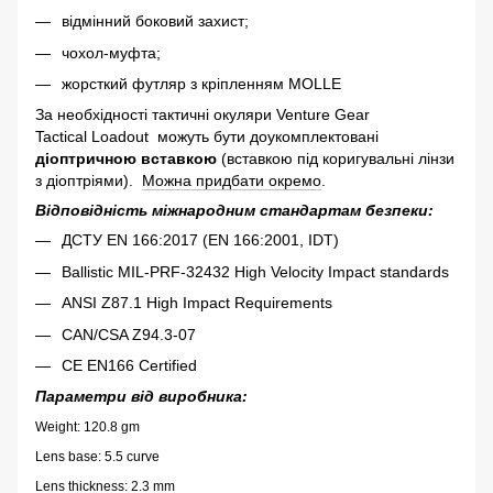
відмінний боковий захист;
чохол-муфта;
жорсткий футляр з кріпленням MOLLE
За необхідності тактичні окуляри Venture Gear
Tactical Loadout можуть бути доукомплектовані
діоптричною вставкою
(вставкою під коригувальні лінзи
з діоптріями).
Можна придбати окремо
.
Відповідність міжнародним стандартам безпеки:
ДСТУ EN 166:2017 (EN 166:2001, IDT)
Ballistic MIL-PRF-32432 High Velocity Impact standards
ANSI Z87.1 High Impact Requirements
CAN/CSA Z94.3-07
CE EN166 Certified
Параметри від виробника:
Weight: 120.8 gm
Lens base: 5.5 curve
Lens thickness: 2.3 mm