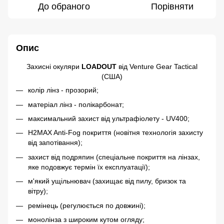
До обраного
Порівняти
Опис
Захисні окуляри
LOADOUT
від Venture Gear Tactical
(США)
колір лінз - прозорий;
матеріал лінз - полікарбонат;
максимальний захист від ультрафіолету - UV400;
H2MAX Anti-Fog покриття (новітня технологія захисту
від запотівання);
захист від подряпин
(спеціальне покриття на лінзах,
яке подовжує термін їх експлуатації);
м'який ущільнювач (захищає від пилу, бризок та
вітру);
ремінець (регулюється по довжині);
монолінза з широким кутом огляду;