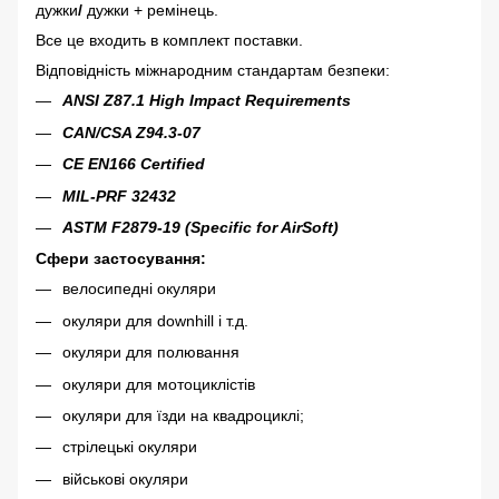
дужки
/
дужки + ремінець.
Все це входить в комплект поставки.
Відповідність міжнародним стандартам безпеки
:
ANSI Z87.1 High Impact Requirements
CAN/CSA Z94.3-07
CE EN166 Certified
MIL-PRF 32432
ASTM F2879-19 (Specific for AirSoft)
Сфери застосування:
велосипедні окуляри
окуляри для downhill і т.д.
окуляри для полювання
окуляри для мотоциклістів
окуляри для їзди на квадроциклі;
стрілецькі окуляри
військові окуляри