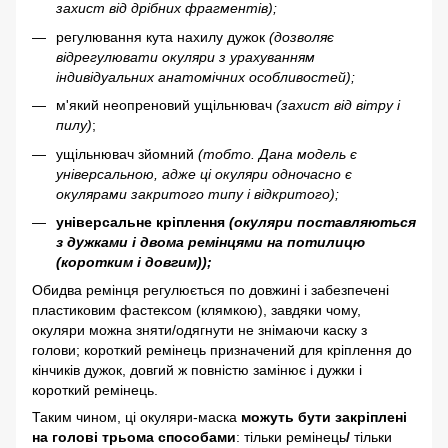
захист від дрібних фрагментів);
регулювання кута нахилу дужок
(дозволяє
відрегулювати окуляри з урахуванням
індивідуальних анатомічних особливостей);
м'який неопреновий ущільнювач
(захист від вітру і
пилу)
;
ущільнювач зйомний
(тобто. Дана модель є
універсальною, адже ці окуляри одночасно є
окулярами закритого типу і відкритого);
універсальне кріплення
(окуляри поставляються
з дужками і двома ремінцями на потилицю
(коротким і довгим));
Обидва ремінця регулюється по довжині і забезпечені
пластиковим фастексом (клямкою), завдяки чому,
окуляри можна зняти/одягнути не знімаючи каску з
голови; короткий ремінець призначений для кріплення до
кінчиків дужок, довгий ж повністю замінює і дужки і
короткий ремінець.
Таким чином, ці окуляри-маска
можуть бути закріплені
на голові трьома способами
: тільки ремінець
/
тільки