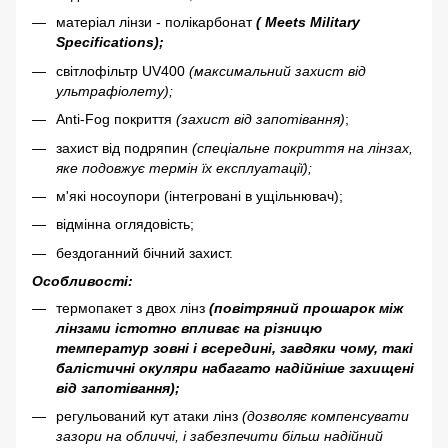
матеріал лінзи - полікарбонат
(
Meets Military
Specifications
);
світлофільтр UV400
(максимальний захист від
ультрафіолету);
Anti-Fog покриття
(захист від запотівання)
;
захист від подряпин
(спеціальне покриття на лінзах,
яке подовжує термін їх експлуатації);
м'які носоупори (інтегровані в ущільнювач);
відмінна оглядовість;
бездоганний бічний захист.
Особливості:
термопакет з двох лінз
(повітряний прошарок між
лінзами істотно
впливає на
різницю
температур зовні і всередині, завдяки чому, такі
балістичні окуляри набагато надійніше захищені
від запотівання);
регульований кут атаки лінз
(дозволяє компенсувати
зазори на обличчі, і забезпечити більш надійний