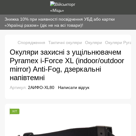
Знижка 10% при наявності посвідчення УБД або картки
«Українці разом» (діє не на всі товари)!
Спорядження
Тактичні окуляри
Окуляри
Окуляри Pyram
Окуляри захисні з ущільнювачем
Pyramex i-Force XL (indoor/outdoor
mirror) Anti-Fog, дзеркальні
напівтемні
Артикул:
2АИФО-XL80
Написати відгук
ХІТ