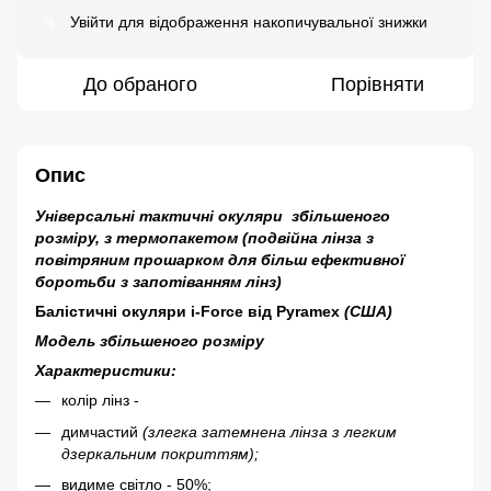
Увійти
для відображення накопичувальної знижки
%
До обраного
Порівняти
Опис
Універсальні тактичні окуляри збільшеного
розміру, з термопакетом (подвійна лінза з
повітряним прошарком для більш ефективної
боротьби з запотіванням лінз)
Балістичні окуляри
i-Force від Pyramex
(США)
Модель збільшеного розміру
Характеристики:
колір лінз -
димчастий
(злегка затемнена лінза з легким
дзеркальним покриттям);
видиме світло - 50%;