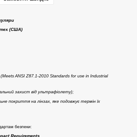
окуляри
amex
(США)
(Meets ANSI Z87.1-2010 Standards for use in Industrial
льний захист від ультрафіолету);
ьне покриття на лінзах, яке подовжує термін їх
ндартам безпеки
:
mpact Requirements