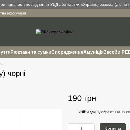
и наявності посвідчення УБД або картки «Українці разом» (діє не н
ктна інформація
уття
Рюкзаки та сумки
Спорядження
Амуніція
Засоби РЕ
ex
y) чорні
190 грн
Увійти
для відображення накоп
%
Купити