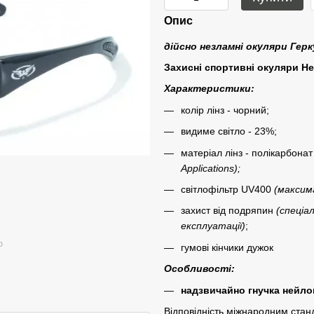
Опис
дійсно незламні окуляри Гер
Захисні спортивні окуляри
Her
Характеристики:
колір лінз - чорний;
видиме світло - 23%;
матеріал лінз - полікарбонат
Applications
)
;
світлофільтр UV400
(максима
захист від подряпин
(спеціал
експлуатації)
;
ю
гумові кінчики дужок
Особливості:
надзвичайно гнучка нейло
Відповідність міжнародним ста