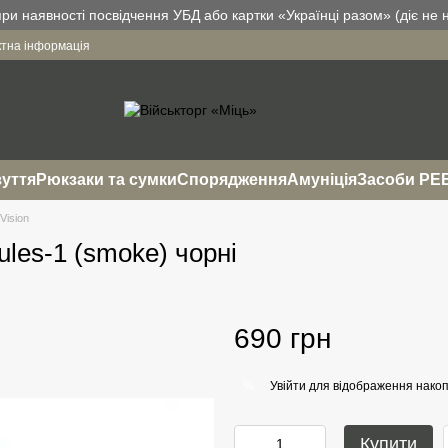
и наявності посвідчення УБД або картки «Українці разом» (діє не н
ктна інформація
уття
Рюкзаки та сумки
Спорядження
Амуніція
Засоби РЕ
Vision
ules-1 (smoke) чорні
690 грн
Увійти
для відображення накоп
%
Купити