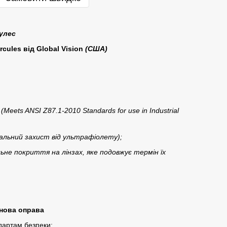
кулес
cules від Global Vision
(США)
(Meets ANSI Z87.1-2010 Standards for use in Industrial
льний захист від ультрафіолету);
ьне покриття на лінзах, яке подовжує термін їх
нова оправа
ндартам безпеки
: