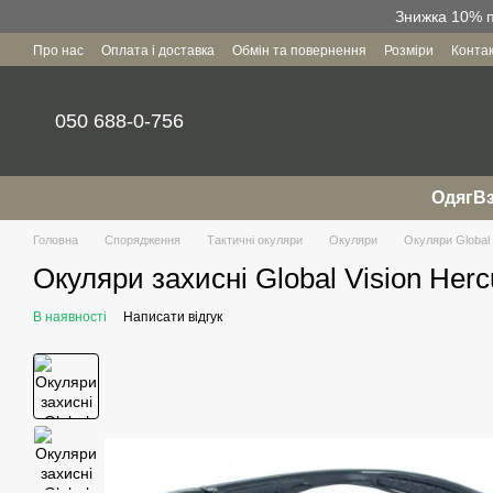
Перейти до основного контенту
Знижка 10% пр
Про нас
Оплата і доставка
Обмін та повернення
Розміри
Конта
Угода користувача
050 688-0-756
Одяг
Вз
Головна
Спорядження
Тактичні окуляри
Окуляри
Окуляри Global 
Окуляри захисні Global Vision Herc
В наявності
Написати відгук