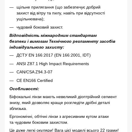
щільне прилягання (що забезпечує добрий
захист від вітру та пилу, навіть при відсутності
ущільнювача);
чудовий боковий захист.
Відповідність міжнародним стандартам
безпеки і вимогам Технічного регламенту засобів
індивідуального захисту:
ДСТУ EN 166:2017 (EN 166:2001, IDT)
ANSI Z87.1 High Impact Requirements
CAN/CSA Z94.3-07
CE EN166 Certified
Особливості:
Біфокальні лінзи мають невеликий діоптрійний сегмент
знизу, який дозволяє краще розгледіти дрібні деталі
зблизька.
Ергономічні, обтічні лінзи з агресивним кутом атаки
та чудовим боковим захистом.
Це дуже легкі окуляри! Вага цієї моделі всього 22 грами!