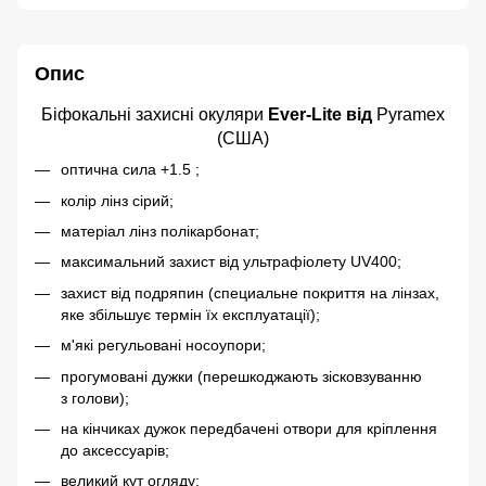
Опис
Біфокальні захисні окуляри
Ever-Lite від
Pyramex
(США)
оптична сила +1.5 ;
колір лінз сірий;
матеріал лінз полікарбонат;
максимальний захист від ультрафіолету UV400;
захист від подряпин (специальне покриття на лінзах,
яке збільшує термін їх експлуатації);
м'які регульовані носоупори;
прогумовані дужки (перешкоджають зісковзуванню
з голови);
на кінчиках дужок передбачені отвори для кріплення
до аксессуарів;
великий кут огляду;