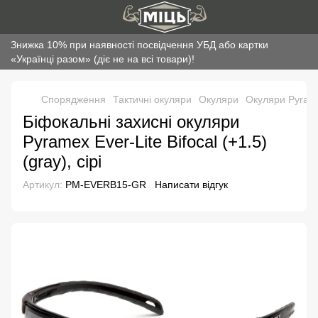
Знижка 10% при наявності посвідчення УБД або картки
«Українці разом» (діє не на всі товари)!
Спорядження
Тактичні окуляри
Окуляри
Окуляри Pyram
Біфокальні захисні окуляри
Pyramex Ever-Lite Bifocal (+1.5)
(gray), сірі
Артикул:
PM-EVERB15-GR
Написати відгук