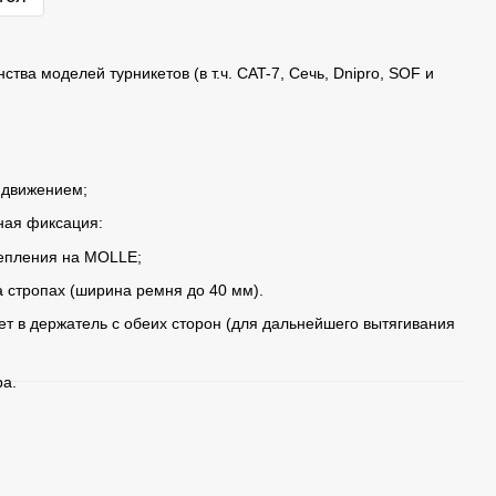
тва моделей турникетов (в т.ч. CAT-7, Сечь, Dnipro, SOF и
 движением;
ная фиксация:
репления на MOLLE;
а стропах (ширина ремня до 40 мм).
ет в держатель с обеих сторон (для дальнейшего вытягивания
ра.