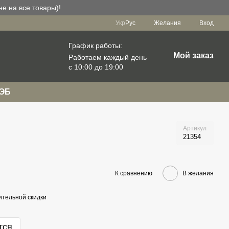
е на все товары)!
Укр
Рус
Желания
Вход
График работы:
Мой заказ
Работаем каждый день
с 10:00 до 19:00
РЭБ
Артикул
21354
К сравнению
В желания
тельной скидки
тся