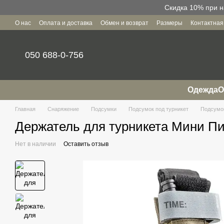
Перейти к основному контенту
Скидка 10% при н
О нас
Оплата и доставка
Обмен и возврат
Размеры
Контактна
Пользовательское соглашение
050 688-0-756
Одежда
О
Главная
Снаряжение
Подсумки
Подсумок под турникет
Подсумок
Держатель для турникета Мини П
Нет в наличии
Оставить отзыв