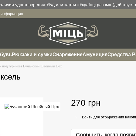
аличии удостоверения УБД или карты «Українці разом» (действует н
я информация
бувь
Рюкзаки и сумки
Снаряжение
Амуниция
Средства 
 под турникет Бучанский Швейный Цех
иксель
270 грн
Войти
для отображения накопи
%
Сообщить, когда появи