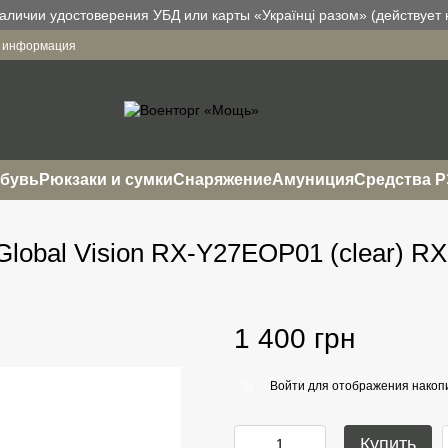
аличии удостоверения УБД или карты «Українці разом» (действует н
я информация
бувь
Рюкзаки и сумки
Снаряжение
Амуниция
Средства 
lobal Vision RX-Y27EOP01 (clear) RX
1 400 грн
Войти
для отображения накопи
%
Купить