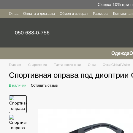
Перейти к основному контенту
Скидка 10% при н
О нас
Оплата и доставка
Обмен и возврат
Размеры
Контактна
Пользовательское соглашение
050 688-0-756
Одежда
О
Главная
Снаряжение
Тактические очки
Очки
Очки Global Vision
Спортивная оправа под диоптрии G
В наличии
Оставить отзыв