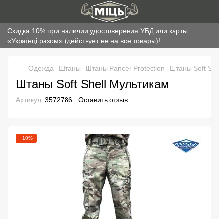
Скидка 10% при наличии удостоверения УБД или карты
«Українці разом» (действует не на все товары)!
Одежда
Штаны
Штаны Pancer Protection
Штаны Soft She
Штаны Soft Shell Мультикам
Артикул:
3572786
Оставить отзыв
−10%