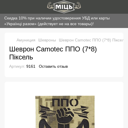
Скидка 10% при наличии удостоверения УБД или карты
«Українці разом» (действует не на все товары)!
Амуниция
Шевроны
Шеврон Camotec ППО (7*8) Піксель
Шеврон Camotec ППО (7*8)
Піксель
Артикул:
9161
Оставить отзыв