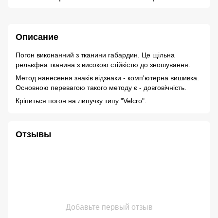
Описание
Погон виконанний з тканини габардин. Це щільна
рельєфна тканина з високою стійкістю до зношування.
Метод нанесення знаків відзнаки - комп'ютерна вишивка.
Основною перевагою такого методу є - довговічність.
Кріпиться погон на липучку типу "Velcro".
Отзывы
Добавьте первый отзыв