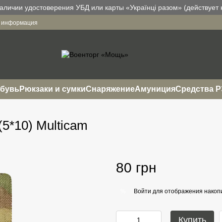
аличии удостоверения УБД или карты «Українці разом» (действует н
я информация
бувь
Рюкзаки и сумки
Снаряжение
Амуниция
Средства 
5*10) Multicam
80 грн
Войти
для отображения накопи
%
Купить