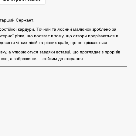
Старший Сержант.
состійкої кардури. Точний та якісний малюнок зроблено за
терної різки, що полягає в тому, що отвори прорізаються в
сягти чітких ліній та рівних країв, що не тріскаються.
у, а утворюються завдяки вставці, що проглядає з прорізів
ною, а зображення – стійким до стирання.