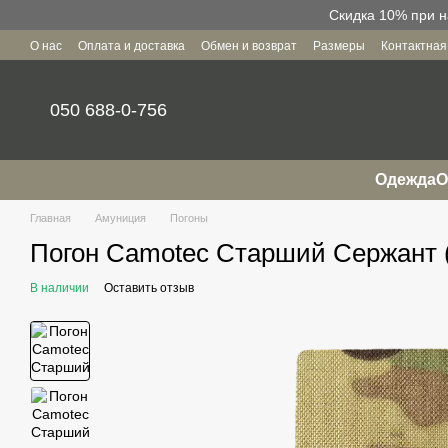
Перейти к основному контенту
Скидка 10% при н
О нас
Оплата и доставка
Обмен и возврат
Размеры
Контактна
Пользовательское соглашение
050 688-0-756
Одежда
О
Главная
Амуниция
Погоны
Погон Camotec Старший Сержант (
В наличии
Оставить отзыв