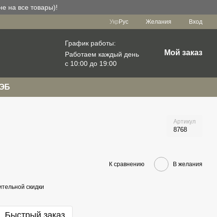
е на все товары)!
Укр
Рус
Желания
Вход
График работы:
Мой заказ
Работаем каждый день
с 10:00 до 19:00
РЭБ
Артикул
8768
К сравнению
В желания
тельной скидки
Быстрый заказ