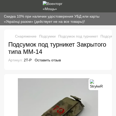
Скидка 10% при наличии удостоверения УБД или карты
«Українці разом» (действует не на все товары)!
Снаряжение
Подсумки
Подсумок под турникет
Подсумок
Подсумок под турникет Закрытого
типа ММ-14
Артикул:
2T-P
Оставить отзыв