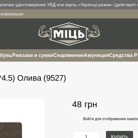
аличии удостоверения УБД или карты «Українці разом» (действует н
я информация
бувь
Рюкзаки и сумки
Снаряжение
Амуниция
Средства 
4.5) Олива (9527)
48 грн
Войти
для отображения накопи
%
Купить