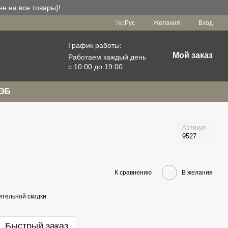
е на все товары)!
Укр
Рус
Желания
Вход
График работы:
Мой заказ
Работаем каждый день
с 10:00 до 19:00
РЭБ
Артикул
9527
К сравнению
В желания
тельной скидки
Быстрый заказ