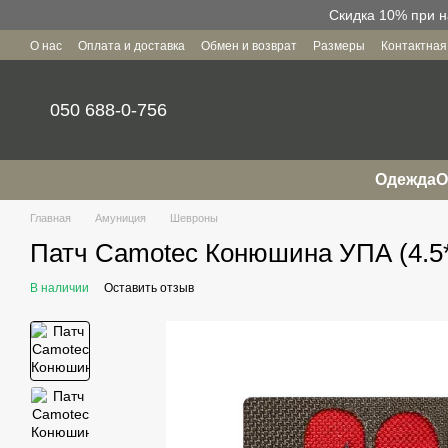
Перейти к основному контенту
Скидка 10% при н
О нас
Оплата и доставка
Обмен и возврат
Размеры
Контактна
Пользовательское соглашение
050 688-0-756
Одежда
О
Главная
Амуниция
Шевроны
Патч Camotec Конюшина УПА (4.5*
В наличии
Оставить отзыв