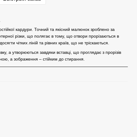
.
остійкої кардури. Точний та якісний малюнок зроблено за
терної різки, що полягає в тому, що отвори прорізаються в
сягти чітких ліній та рівних країв, що не тріскаються.
у, а утворюються завдяки вставці, що проглядає з прорізів
ною, а зображення – стійким до стирання.