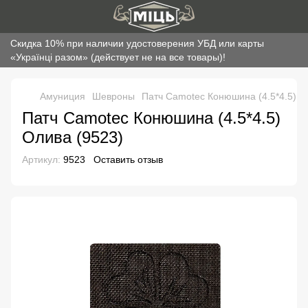
Скидка 10% при наличии удостоверения УБД или карты
«Українці разом» (действует не на все товары)!
Амуниция
Шевроны
Патч Camotec Конюшина (4.5*4.5) О
Патч Camotec Конюшина (4.5*4.5)
Олива (9523)
Артикул:
9523
Оставить отзыв