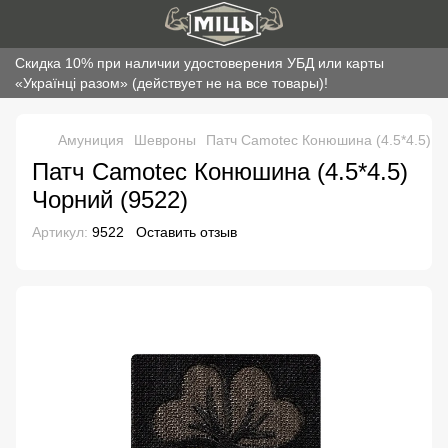
Скидка 10% при наличии удостоверения УБД или карты
«Українці разом» (действует не на все товары)!
Амуниция
Шевроны
Патч Camotec Конюшина (4.5*4.5) Ч
Патч Camotec Конюшина (4.5*4.5)
Чорний (9522)
Артикул:
9522
Оставить отзыв