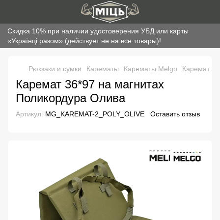
Скидка 10% при наличии удостоверения УБД или карты
«Українці разом» (действует не на все товары)!
Рюкзаки и сумки
Карематы
Карематы Melgo
Каремат 36
Каремат 36*97 на магнитах
Поликордура Олива
Артикул:
MG_KAREMAT-2_POLY_OLIVE
Оставить отзыв