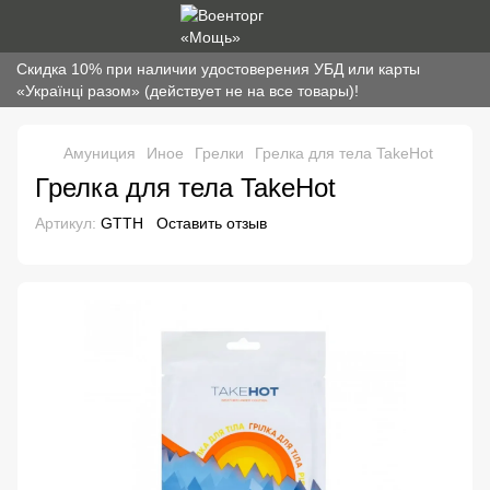
Скидка 10% при наличии удостоверения УБД или карты
«Українці разом» (действует не на все товары)!
Амуниция
Иное
Грелки
Грелка для тела TakeHot
Грелка для тела TakeHot
Артикул:
GTTH
Оставить отзыв