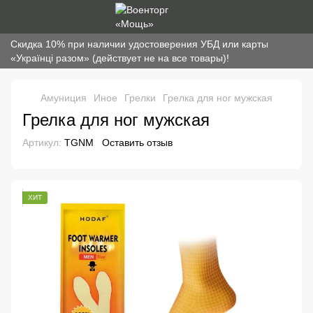
Скидка 10% при наличии удостоверения УБД или карты
«Українці разом» (действует не на все товары)!
Амуниция
Иное
Грелки
Грелка для ног мужская
Грелка для ног мужская
Артикул:
TGNM
Оставить отзыв
ХИТ