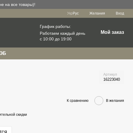
е на все товары)!
Укр
Рус
Желания
Вход
График работы:
Мой заказ
Работаем каждый день
с 10:00 до 19:00
РЭБ
Артикул
16223040
К сравнению
В желания
тельной скидки
тся