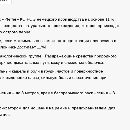
 «Pfeffer» КО FOG немецкого производства на основе 11 %
 - вещества натурального проихождения, которое производят
о острого перца.
ие, если максимально возможная концентрация олеорезина в
аллончике достигает 11%!
акологической группе «Раздражающие средства природного
ерхние дыхательные пути, кожу и слизистые оболочки.
ьный кашель и боли в груди, частое и поверхностное
у и выделение слизи, сильную боль и слезотечение при
ения – до 3 метров, время беспрерывного распыления – 3
фиксатором для ношения на ремне и предохранителем для
атия.