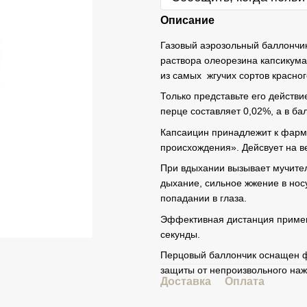
Описание
Газовый аэрозольный баллончик
раствора олеорезина капсикума
из самых жгучих сортов красног
Только представьте его действ
перце составляет 0,02%, а в б
Капсаицин принадлежит к фарм
происхождения». Дейсвует на в
При вдыхании вызывает мучител
дыхание, сильное жжение в нос
попадании в глаза.
Эффективная дистанция примен
секунды.
Перцовый баллончик оснащен 
защиты от непроизвольного наж
Доставка
Оплата