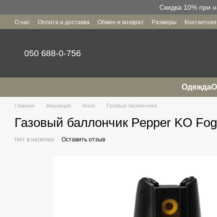
Перейти к основному контенту
Скидка 10% при н
О нас
Оплата и доставка
Обмен и возврат
Размеры
Контактна
Пользовательское соглашение
050 688-0-756
Одежда
О
Главная
Амуниция
Иное
Газовые баллончики
Газовый баллончик Pepper KO Fo
Нет в наличии
Оставить отзыв