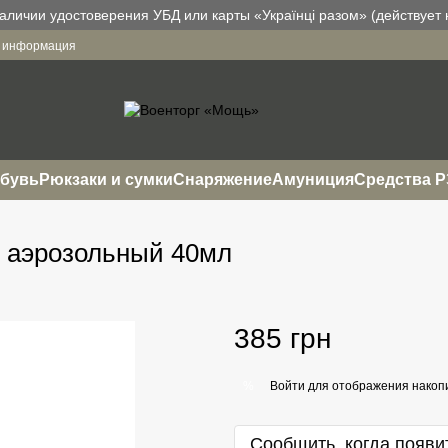
аличии удостоверения УБД или карты «Українці разом» (действует н
я информация
бувь
Рюкзаки и сумки
Снаряжение
Амуниция
Средства 
g аэрозольный 40мл
385 грн
Войти
для отображения накопи
%
Сообщить, когда появи