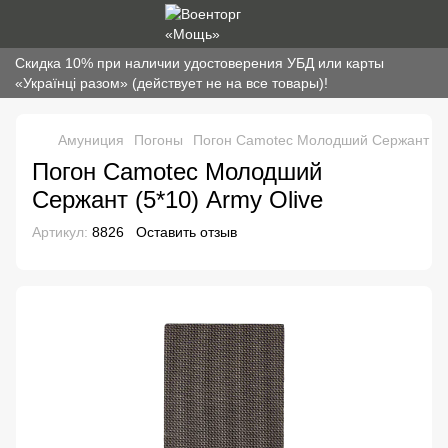
Скидка 10% при наличии удостоверения УБД или карты
«Українці разом» (действует не на все товары)!
Амуниция
Погоны
Погон Camotec Молодший Сержант (5*
Погон Camotec Молодший
Сержант (5*10) Army Olive
Артикул:
8826
Оставить отзыв